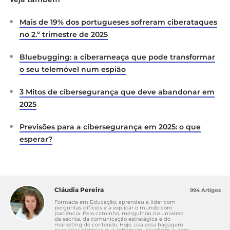
Mais de 19% dos portugueses sofreram ciberataques
no 2.º trimestre de 2025
Bluebugging: a ciberameaça que pode transformar
o seu telemóvel num espião
3 Mitos de cibersegurança que deve abandonar em
2025
Previsões para a cibersegurança em 2025: o que
esperar?
Cláudia Pereira
994 Artigos
Formada em Educação, aprendeu a lidar com
perguntas difíceis e a explicar o mundo com
paciência. Pelo caminho, mergulhou no universo
da escrita, da comunicação estratégica e do
marketing de conteúdo. Hoje, usa essa bagagem