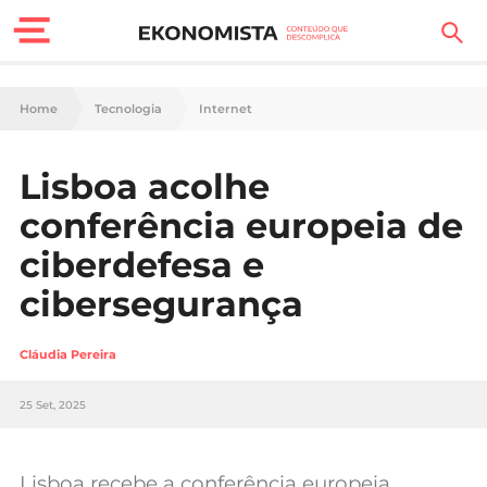
Finanças Pessoais
Home
Tecnologia
Internet
Motores
Lisboa acolhe
Carreira
conferência europeia de
Casa
ciberdefesa e
cibersegurança
Lifestyle
Sociedade
Cláudia Pereira
Tecnologia
25 Set, 2025
Negócios
Lisboa recebe a conferência europeia