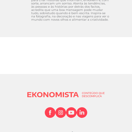
para criar histórias que informam, envolvem e, com
sorte, arrancam um sorriso. Atenta às tendências,
às pessoas e às histórias por detrás dos factos,
acredita que uma boa mensagem pode mudar
tudo, sobretudo quando é bem escrita. Inspira-se
na fotografia, na decoração e nas viagens para ver o
mundo com novos olhos e alimentar a criatividade.