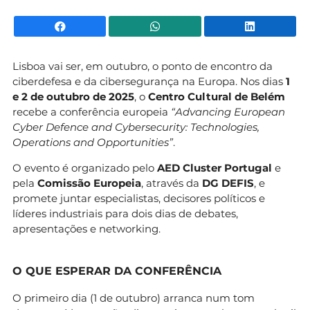
Facebook
WhatsApp
Li
Lisboa vai ser, em outubro, o ponto de encontro da
ciberdefesa e da cibersegurança na Europa. Nos dias
1
e 2 de outubro de 2025
, o
Centro Cultural de Belém
recebe a conferência europeia
“Advancing European
Cyber Defence and Cybersecurity: Technologies,
Operations and Opportunities”
.
O evento é organizado pelo
AED Cluster Portugal
e
pela
Comissão Europeia
, através da
DG DEFIS
, e
promete juntar especialistas, decisores políticos e
líderes industriais para dois dias de debates,
apresentações e networking.
O QUE ESPERAR DA CONFERÊNCIA
O primeiro dia (1 de outubro) arranca num tom