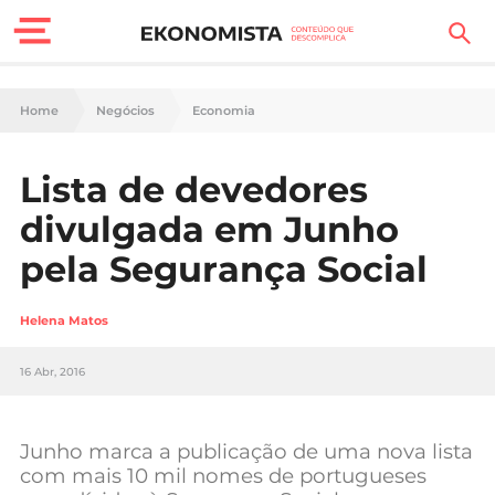
Finanças Pessoais
Home
Negócios
Economia
Motores
Lista de devedores
Carreira
divulgada em Junho
Casa
pela Segurança Social
Lifestyle
Helena Matos
Sociedade
16 Abr, 2016
Tecnologia
Junho marca a publicação de uma nova lista
Negócios
com mais 10 mil nomes de portugueses