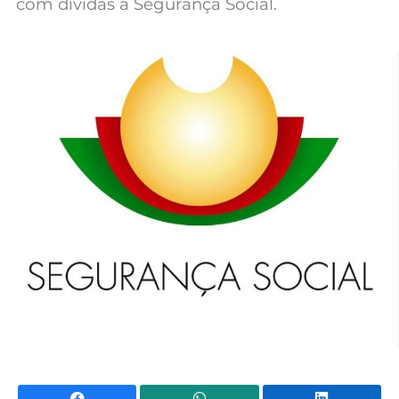
com dívidas à Segurança Social.
Mundial 2026
Facebook
WhatsApp
Li