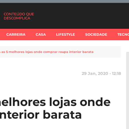
CARREIRA
CASA
LIFESTYLE
SOCIEDADE
TECN
 as 5 melhores lojas onde comprar roupa interior barata
29 Jan, 2020 - 12:18
elhores lojas onde
nterior barata