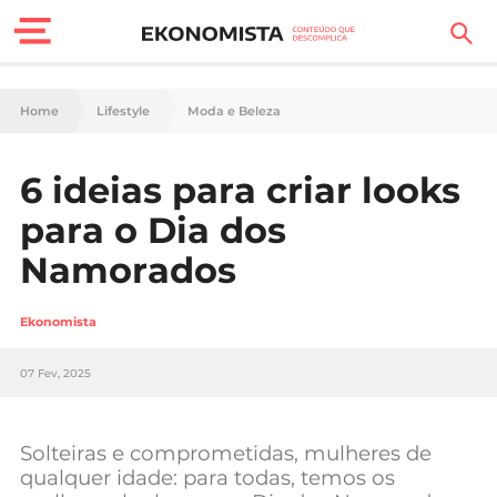
Finanças Pessoais
Home
Lifestyle
Moda e Beleza
Motores
6 ideias para criar looks
Carreira
para o Dia dos
Casa
Namorados
Lifestyle
Ekonomista
Sociedade
07 Fev, 2025
Tecnologia
Solteiras e comprometidas, mulheres de
Negócios
qualquer idade: para todas, temos os