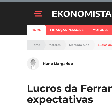
HOME
FINANÇAS PESSOAIS
MOTORES
Home
Motores
Mercado Auto
Lucros da
Nuno Margarido
Lucros da Ferra
expectativas