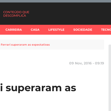
CARREIRA
CASA
LIFESTYLE
SOCIEDADE
TECN
 Ferrari superaram as expectativas
09 Nov, 2016 - 09:19
ri superaram as