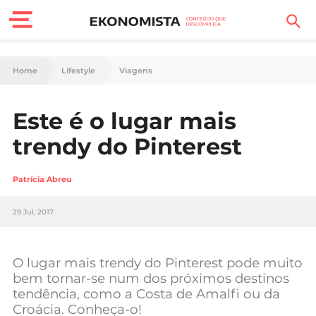
Finanças Pessoais
Home
Lifestyle
Viagens
Motores
Este é o lugar mais
Carreira
trendy do Pinterest
Casa
Patrícia Abreu
Lifestyle
29 Jul, 2017
Sociedade
Tecnologia
O lugar mais trendy do Pinterest pode muito
bem tornar-se num dos próximos destinos
tendência, como a Costa de Amalfi ou da
Negócios
Croácia. Conheça-o!