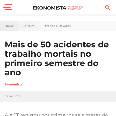
Finanças Pessoais
Home
Carreira
Direitos e Deveres
Motores
Mais de 50 acidentes de
Carreira
trabalho mortais no
Casa
primeiro semestre do
ano
Lifestyle
Sociedade
Ekonomista
Tecnologia
07 Jul, 2017
Negócios
A ACT registou nos primeiros seis meses do