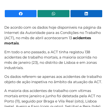
Facebook
WhatsApp
Li
De acordo com os dados hoje disponíveis na página da
Internet da Autoridade para as Condições no Trabalho
(ACT), no mês de abril aconteceram 13
acidentes
mortais
.
Em todo o ano passado, a ACT tinha registou 138
acidentes de trabalho mortais, a maioria ocorrida no
mês de janeiro (23), no distrito de Lisboa e em zonas
industriais.
Os dados referem-se apenas aos acidentes de trabalho
objeto de ação inspetiva no âmbito da atuação da ACT.
A maioria dos acidentes de trabalho com vítimas
mortais entre janeiro e junho foi detetada pela ACT no
Porto (11), seguido por Braga e Vila Real (oito), Lisboa
(sete), Aveiro e Faro (com quatro), Setúbal e Beja (três),