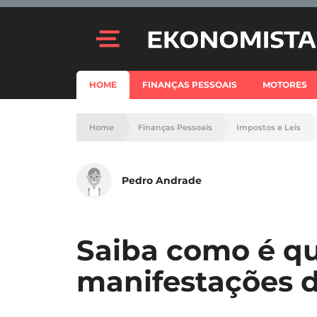
HOME
FINANÇAS PESSOAIS
MOTORES
Home
Finanças Pessoais
Impostos e Leis
Pedro Andrade
Saiba como é qu
manifestações d