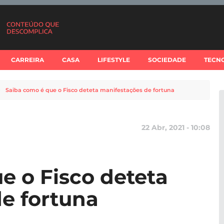
CARREIRA
CASA
LIFESTYLE
SOCIEDADE
TECN
Saiba como é que o Fisco deteta manifestações de fortuna
22 Abr, 2021 - 10:08
e o Fisco deteta
e fortuna