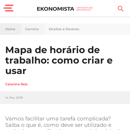
Finanças Pessoais
Home
Carreira
Direitos e Deveres
Motores
Mapa de horário de
Carreira
trabalho: como criar e
Casa
usar
Lifestyle
Catarina Reis
Sociedade
14 Fev, 2018
Tecnologia
Vamos facilitar uma tarefa complicada?
Negócios
Saiba o que é, como deve ser utilizado e