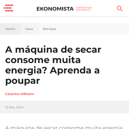
Finanças Pessoais
Home
Casa
Serviços
Motores
A máquina de secar
Carreira
consome muita
Casa
energia? Aprenda a
poupar
Lifestyle
Sociedade
Catarina Milheiro
Tecnologia
12 Nov, 2024
Negócios
A máquina de secar consome muita energia