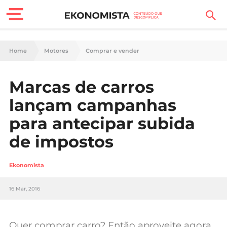
Finanças Pessoais
Home
Motores
Comprar e vender
Motores
Marcas de carros
Carreira
lançam campanhas
Casa
para antecipar subida
de impostos
Lifestyle
Sociedade
Ekonomista
Tecnologia
16 Mar, 2016
Negócios
Quer comprar carro? Então aproveite agora