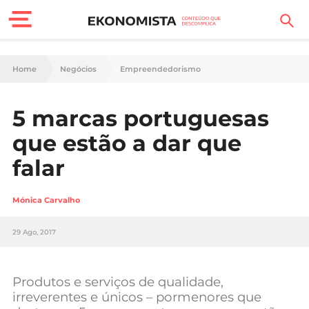
Finanças Pessoais
Home
Negócios
Empreendedorismo
Motores
5 marcas portuguesas
Carreira
que estão a dar que
Casa
falar
Lifestyle
Mónica Carvalho
Sociedade
29 Ago, 2017
Tecnologia
Produtos e serviços de qualidade,
Negócios
irreverentes e únicos – pormenores que