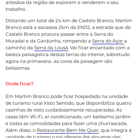
artesãos da região de exporem e venderem o seu
trabalho.
Distando um total de 24 km de Castelo Branco, Martim
Branco está a escassos 2km da EN112, a estrada que de
Castelo Branco procura passar entre a Serra do
Muradal e da Gardunha, rompendo a
Serra do Açor
a
caminho da
Serra da Lousã
. Vai ficar encantado com a
beleza paisagística destas terras do interior, sobretudo
agora na primavera…as cores da paisagem são
belíssimas.
Onde ficar?
Em Martim Branco pode ficar hospedado na unidade
de turismo rural Xisto Sentido, que disponibiliza quatro
casinhas de xisto cuidadosamente recuperadas. As
casas têm Wi-Fi, ar condicionado, um belíssimo jardim
e todas as comodidades para fazer uma churrascada.
Além disso, o
Restaurante Bem Me Quer
, que integra a
unidade de turismo rural oferece-lhe algumas das