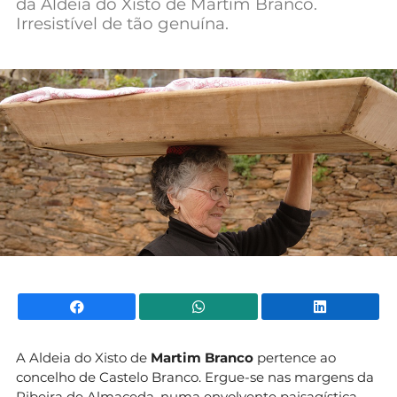
da Aldeia do Xisto de Martim Branco.
Mundial 2026
Irresistível de tão genuína.
Facebook
WhatsApp
Li
A Aldeia do Xisto de
Martim Branco
pertence ao
concelho de Castelo Branco. Ergue-se nas margens da
Ribeira de Almaceda, numa envolvente paisagística