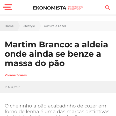
Finanças Pessoais
Home
Lifestyle
Cultura e Lazer
Motores
Martim Branco: a aldeia
Carreira
onde ainda se benze a
Casa
massa do pão
Lifestyle
Viviane Soares
Sociedade
16 Mai, 2018
Tecnologia
O cheirinho a pão acabadinho de cozer em
Negócios
forno de lenha é uma das marcas distintivas