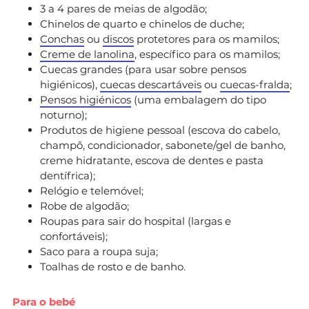
3 a 4 pares de meias de algodão;
Chinelos de quarto e chinelos de duche;
Conchas
ou
discos
protetores para os mamilos;
Creme de lanolina
, específico para os mamilos;
Cuecas grandes (para usar sobre pensos
higiénicos),
cuecas descartáveis
ou
cuecas-fralda
;
Pensos higiénicos
(uma embalagem do tipo
noturno);
Produtos de higiene pessoal (escova do cabelo,
champô, condicionador, sabonete/gel de banho,
creme hidratante, escova de dentes e pasta
dentífrica);
Relógio e telemóvel;
Robe de algodão;
Roupas para sair do hospital (largas e
confortáveis);
Saco para a roupa suja;
Toalhas de rosto e de banho.
Para o bebé