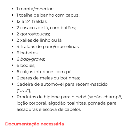
1 manta/cobertor;
1 toalha de banho com capuz;
12 a 24 fraldas;
2 casacos de lã, com botões;
2 gorros/toucas;
2 xailes de linho ou lã
4 fraldas de pano/musselinas;
6 babetes;
6
babygrows
;
6 bodies;
6 calças interiores com pé;
6 pares de meias ou botinhas;
Cadeira de automóvel para recém-nascido
(“ovo”);
Produtos de higiene para o bebé (sabão, champô,
loção corporal, algodão, toalhitas, pomada para
assaduras e escova de cabelo).
Documentação necessária