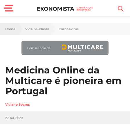
Finanças Pessoais
Home
Vida Saudável
Coronavírus
Motores
Com o apoio de:
Carreira
Casa
Medicina Online da
Multicare é pioneira em
Lifestyle
Portugal
Sociedade
Viviane Soares
Tecnologia
22 Jul, 2020
Negócios