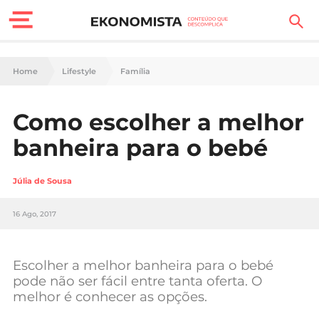
Finanças Pessoais
Home
Lifestyle
Família
Motores
Como escolher a melhor
Carreira
banheira para o bebé
Casa
Júlia de Sousa
Lifestyle
16 Ago, 2017
Sociedade
Tecnologia
Escolher a melhor banheira para o bebé
pode não ser fácil entre tanta oferta. O
melhor é conhecer as opções.
Negócios