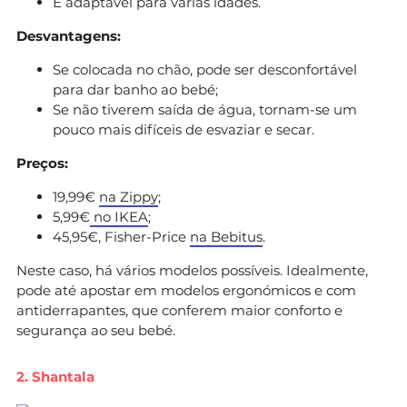
É adaptável para várias idades.
Desvantagens:
Se colocada no chão, pode ser desconfortável
para dar banho ao bebé;
Se não tiverem saída de água, tornam-se um
pouco mais difíceis de esvaziar e secar.
Preços:
19,99€
na Zippy
;
5,99€
no IKEA
;
45,95€, Fisher-Price
na Bebitus
.
Neste caso, há vários modelos possíveis. Idealmente,
pode até apostar em modelos ergonómicos e com
antiderrapantes, que conferem maior conforto e
segurança ao seu bebé.
2. Shantala