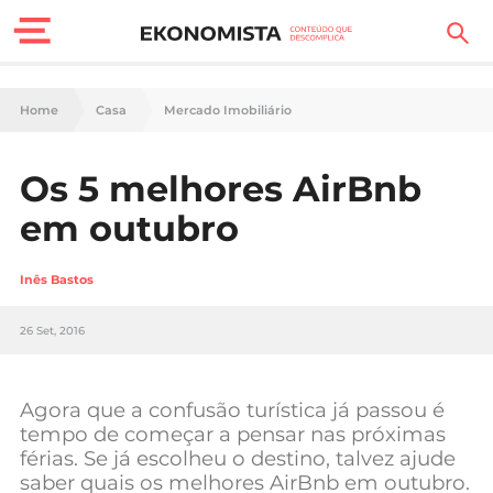
Finanças Pessoais
Home
Casa
Mercado Imobiliário
Motores
Os 5 melhores AirBnb
Carreira
em outubro
Casa
Inês Bastos
Lifestyle
26 Set, 2016
Sociedade
Tecnologia
Agora que a confusão turística já passou é
tempo de começar a pensar nas próximas
férias. Se já escolheu o destino, talvez ajude
Negócios
saber quais os melhores AirBnb em outubro.