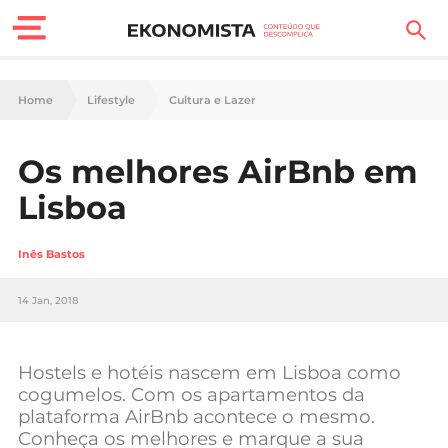
Finanças Pessoais
Home
Lifestyle
Cultura e Lazer
Motores
Os melhores AirBnb em
Carreira
Lisboa
Casa
Inês Bastos
Lifestyle
14 Jan, 2018
Sociedade
Tecnologia
Hostels e hotéis nascem em Lisboa como
cogumelos. Com os apartamentos da
plataforma AirBnb acontece o mesmo.
Negócios
Conheça os melhores e marque a sua