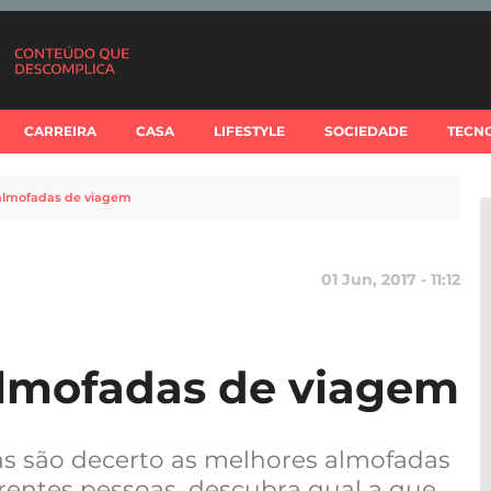
CARREIRA
CASA
LIFESTYLE
SOCIEDADE
TECN
almofadas de viagem
01 Jun, 2017 - 11:12
almofadas de viagem
as são decerto as melhores almofadas
rentes pessoas, descubra qual a que