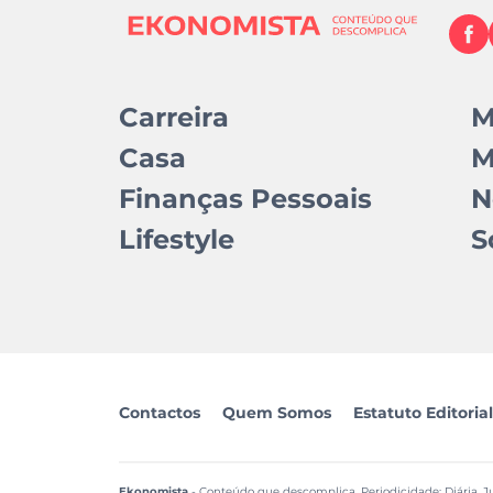
Carreira
M
Casa
M
Finanças Pessoais
N
Lifestyle
S
Contactos
Quem Somos
Estatuto Editorial
Ekonomista
- Conteúdo que descomplica. Periodicidade: Diária. Ju