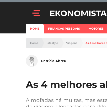
HOME
FINANÇAS PESSOAIS
MOTORES
Home
Lifestyle
Viagens
As 4 melhores 
Patrícia Abreu
As 4 melhores 
Almofadas há muitas, mas est
de viagem. Pensadas para dife