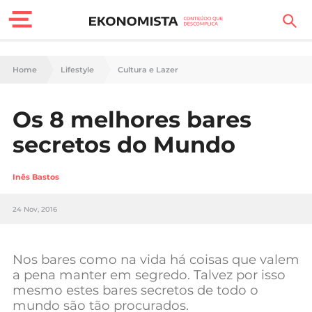
Finanças Pessoais
Home
Lifestyle
Cultura e Lazer
Motores
Os 8 melhores bares
Carreira
secretos do Mundo
Casa
Inês Bastos
Lifestyle
24 Nov, 2016
Sociedade
Tecnologia
Nos bares como na vida há coisas que valem
a pena manter em segredo. Talvez por isso
mesmo estes bares secretos de todo o
Negócios
mundo são tão procurados.