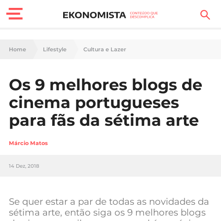
Finanças Pessoais
Home
Lifestyle
Cultura e Lazer
Motores
Os 9 melhores blogs de
Carreira
cinema portugueses
Casa
para fãs da sétima arte
Lifestyle
Márcio Matos
Sociedade
14 Dez, 2018
Tecnologia
Se quer estar a par de todas as novidades da
Negócios
sétima arte, então siga os 9 melhores blogs