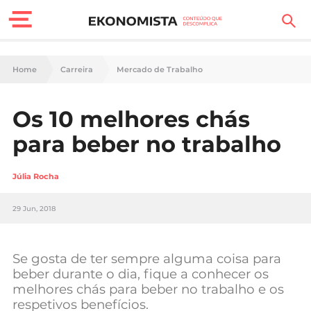
Finanças Pessoais
Home
Carreira
Mercado de Trabalho
Motores
Os 10 melhores chás
Carreira
para beber no trabalho
Casa
Júlia Rocha
Lifestyle
29 Jun, 2018
Sociedade
Tecnologia
Se gosta de ter sempre alguma coisa para
beber durante o dia, fique a conhecer os
melhores chás para beber no trabalho e os
Negócios
respetivos benefícios.