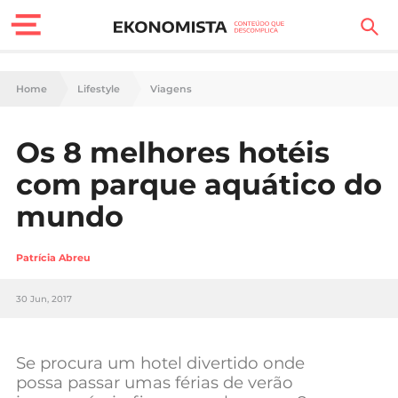
Finanças Pessoais
Home
Lifestyle
Viagens
Motores
Os 8 melhores hotéis
Carreira
com parque aquático do
Casa
mundo
Lifestyle
Patrícia Abreu
Sociedade
30 Jun, 2017
Tecnologia
Se procura um hotel divertido onde
Negócios
possa passar umas férias de verão