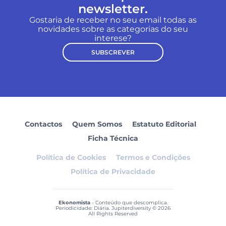
newsletter.
Gostaria de receber no seu email todas as
novidades sobre as categorias do seu
interese?
SUBSCREVER
Contactos
Quem Somos
Estatuto Editorial
Ficha Técnica
Política de Cookies
Termos e Condições
Política de Privacidade
Ekonomista
- Conteúdo que descomplica.
Periodicidade: Diária. Jupiterdiversity © 2026
All Rights Reserved