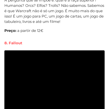
A pergunta que se impõe é: qual é a raça superior?
Humanos? Orcs? Elfos? Trolls? Não sabemos. Sabemos
é que Warcraft não é só um jogo. É muito mais do que
isso! É um jogo para PC, um jogo de cartas, um jogo de
tabuleiro, livros e até um filme!
Preço:
a partir de 12€
8. Fallout