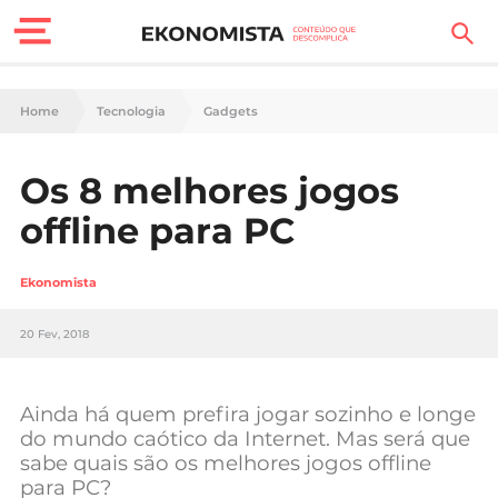
Finanças Pessoais
Home
Tecnologia
Gadgets
Motores
Os 8 melhores jogos
Carreira
offline para PC
Casa
Ekonomista
Lifestyle
20 Fev, 2018
Sociedade
Tecnologia
Ainda há quem prefira jogar sozinho e longe
do mundo caótico da Internet. Mas será que
sabe quais são os melhores jogos offline
Negócios
para PC?