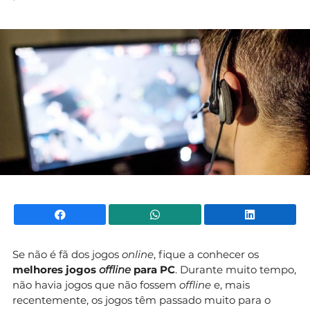
Mundial 2026
Facebook
WhatsApp
Li
Se não é fã dos jogos
online
, fique a conhecer os
melhores
jogos
offline
para PC
. Durante muito tempo,
não havia jogos que não fossem
offline
e, mais
recentemente, os jogos têm passado muito para o