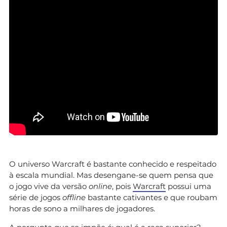
O universo Warcraft é bastante conhecido e respeitado
à escala mundial. Mas desengane-se quem pensa que
o jogo vive da versão
online
, pois
Warcraft
possui uma
série de jogos
offline
bastante cativantes e que roubam
horas de sono a milhares de jogadores.