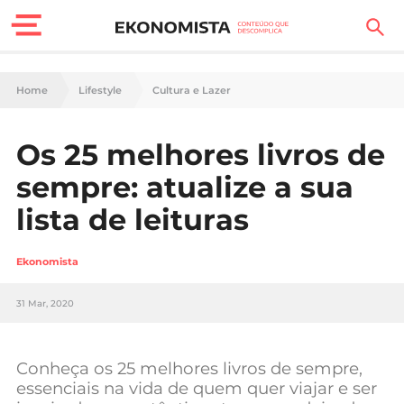
Finanças Pessoais
Home
Lifestyle
Cultura e Lazer
Motores
Os 25 melhores livros de
Carreira
sempre: atualize a sua
Casa
lista de leituras
Lifestyle
Ekonomista
Sociedade
31 Mar, 2020
Tecnologia
Conheça os 25 melhores livros de sempre,
Negócios
essenciais na vida de quem quer viajar e ser