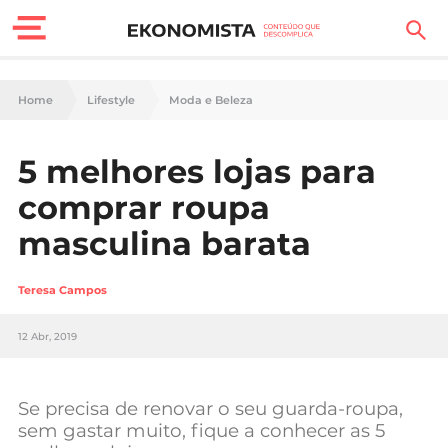
Finanças Pessoais
Home
Lifestyle
Moda e Beleza
Motores
5 melhores lojas para
Carreira
comprar roupa
Casa
masculina barata
Lifestyle
Teresa Campos
Sociedade
12 Abr, 2019
Tecnologia
Se precisa de renovar o seu guarda-roupa,
Negócios
sem gastar muito, fique a conhecer as 5