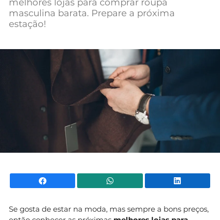
melhores lojas para comprar roupa
Mundial 2026
masculina barata. Prepare a próxima
estação!
Facebook
WhatsApp
Li
Se gosta de estar na moda, mas sempre a bons preços,
então conhecer as próximas
melhores lojas para