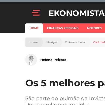
HOME
FINANÇAS PESSOAIS
MOTORES
Home
Lifestyle
Cultura e Lazer
Os 5 mel
Helena Peixoto
Os 5 melhores p
São parte do pulmão da Invic
Porto e relaxe num deles.