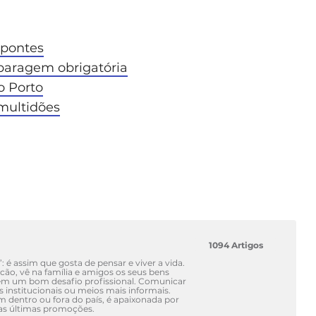
 pontes
 paragem obrigatória
o Porto
 multidões
1094 Artigos
’: é assim que gosta de pensar e viver a vida.
ão, vê na família e amigos os seus bens
em um bom desafio profissional. Comunicar
is institucionais ou meios mais informais.
dentro ou fora do país, é apaixonada por
das últimas promoções.