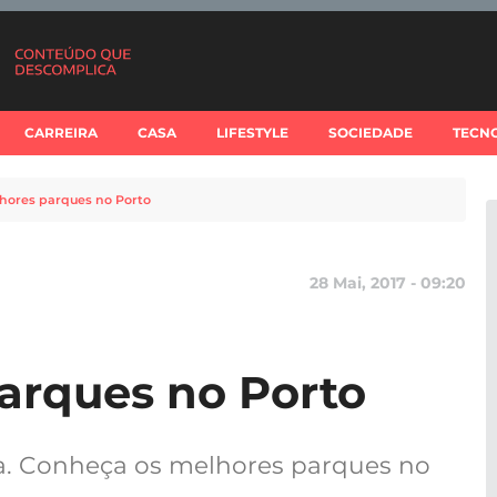
CARREIRA
CASA
LIFESTYLE
SOCIEDADE
TECN
hores parques no Porto
28 Mai, 2017 - 09:20
arques no Porto
ta. Conheça os melhores parques no