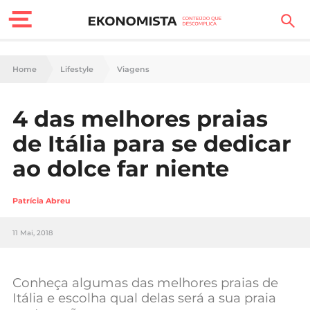
Finanças Pessoais
Home
Lifestyle
Viagens
Motores
4 das melhores praias
Carreira
de Itália para se dedicar
Casa
ao dolce far niente
Lifestyle
Patrícia Abreu
Sociedade
11 Mai, 2018
Tecnologia
Conheça algumas das melhores praias de
Negócios
Itália e escolha qual delas será a sua praia