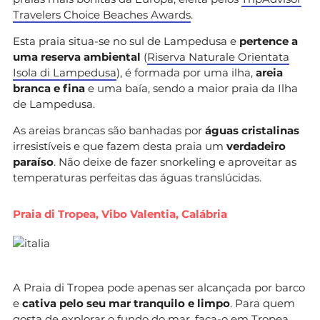
Travelers Choice Beaches Awards
.
Esta praia situa-se no sul de Lampedusa e
pertence a
uma reserva ambiental
(
Riserva Naturale Orientata
Isola di Lampedusa
), é formada por uma ilha,
areia
branca e fina
e uma baía, sendo a maior praia da Ilha
de Lampedusa.
As areias brancas são banhadas por
águas cristalinas
irresistíveis e que fazem desta praia um
verdadeiro
paraíso
. Não deixe de fazer snorkeling e aproveitar as
temperaturas perfeitas das águas translúcidas.
Praia di Tropea, Vibo Valentia, Calábria
A Praia di Tropea pode apenas ser alcançada por barco
e
cativa pelo seu mar tranquilo e limpo
. Para quem
gosta de explorar o fundo do mar, faça-o em Tropea,