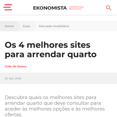
Finanças Pessoais
Home
Casa
Mercado Imobiliário
Motores
Os 4 melhores sites
Carreira
para arrendar quarto
Casa
Júlia de Sousa
Lifestyle
30 Abr, 2018
Sociedade
Tecnologia
Descubra quais os melhores sites para
arrendar quarto que deve consultar para
aceder às melhores opções e às melhores
Negócios
ofertas.