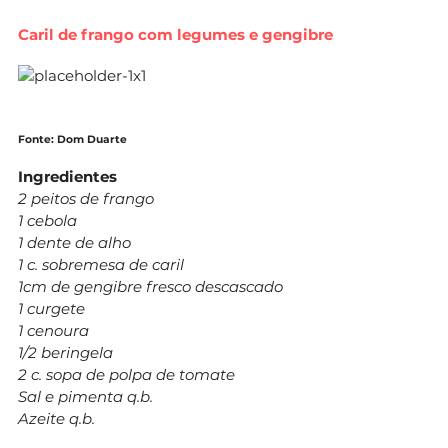
Caril de frango com legumes e gengibre
Fonte: Dom Duarte
Ingredientes
2 peitos de frango
1 cebola
1 dente de alho
1 c. sobremesa de caril
1cm de gengibre fresco descascado
1 curgete
1 cenoura
1/2 beringela
2 c. sopa de polpa de tomate
Sal e pimenta q.b.
Azeite q.b.