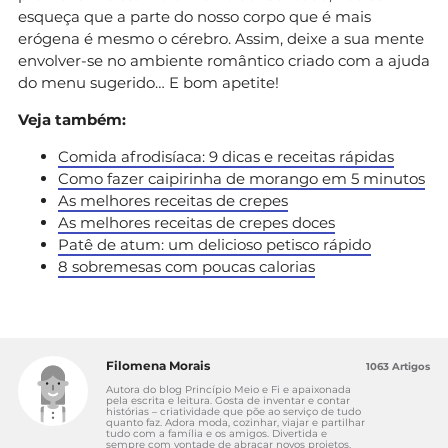
esqueça que a parte do nosso corpo que é mais
erógena é mesmo o cérebro. Assim, deixe a sua mente
envolver-se no ambiente romântico criado com a ajuda
do menu sugerido… E bom apetite!
Veja também:
Comida afrodisíaca: 9 dicas e receitas rápidas
Como fazer caipirinha de morango em 5 minutos
As melhores receitas de crepes
As melhores receitas de crepes doces
Patê de atum: um delicioso petisco rápido
8 sobremesas com poucas calorias
Filomena Morais
1063 Artigos
Autora do blog Princípio Meio e Fi e apaixonada
pela escrita e leitura. Gosta de inventar e contar
histórias – criatividade que põe ao serviço de tudo
quanto faz. Adora moda, cozinhar, viajar e partilhar
tudo com a família e os amigos. Divertida e
sempre com vontade de abraçar novos projetos.