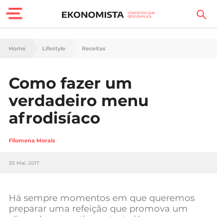
Finanças Pessoais
Home
Lifestyle
Receitas
Motores
Como fazer um
Carreira
verdadeiro menu
Casa
afrodisíaco
Lifestyle
Filomena Morais
Sociedade
30 Mai, 2017
Tecnologia
Há sempre momentos em que queremos
Negócios
preparar uma refeição que promova um