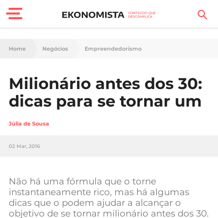
Finanças Pessoais
Home
Negócios
Empreendedorismo
Motores
Milionário antes dos 30:
Carreira
dicas para se tornar um
Casa
Júlia de Sousa
Lifestyle
02 Mar, 2016
Sociedade
Tecnologia
Não há uma fórmula que o torne
instantaneamente rico, mas há algumas
dicas que o podem ajudar a alcançar o
Negócios
objetivo de se tornar milionário antes dos 30.