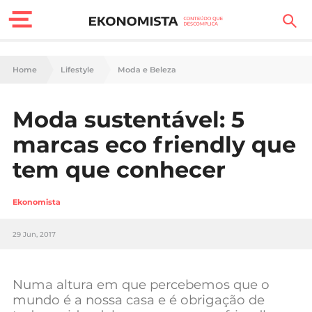
Finanças Pessoais
Home
Lifestyle
Moda e Beleza
Motores
Moda sustentável: 5
Carreira
marcas eco friendly que
Casa
tem que conhecer
Lifestyle
Ekonomista
Sociedade
29 Jun, 2017
Tecnologia
Numa altura em que percebemos que o
Negócios
mundo é a nossa casa e é obrigação de