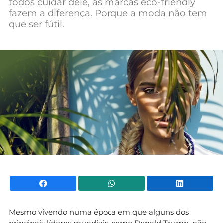
todos cuidar dele, as marcas eco-friendly
Mundial 2026
fazem a diferença. Porque a moda não tem
que ser fútil.
Facebook
WhatsApp
Li
Mesmo vivendo numa época em que alguns dos
principais líderes mundiais, como Donald Trump, não