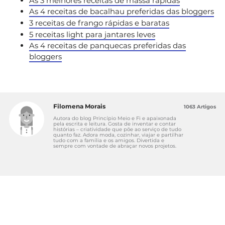
As 3 melhores receitas de massa rápidas
As 4 receitas de bacalhau preferidas das bloggers
3 receitas de frango rápidas e baratas
5 receitas light para jantares leves
As 4 receitas de panquecas preferidas das
bloggers
Filomena Morais
1063 Artigos
Autora do blog Princípio Meio e Fi e apaixonada
pela escrita e leitura. Gosta de inventar e contar
histórias – criatividade que põe ao serviço de tudo
quanto faz. Adora moda, cozinhar, viajar e partilhar
tudo com a família e os amigos. Divertida e
sempre com vontade de abraçar novos projetos.