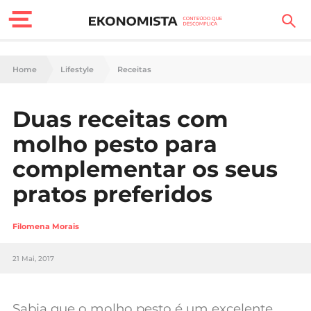
Finanças Pessoais
Home
Lifestyle
Receitas
Motores
Duas receitas com
Carreira
molho pesto para
Casa
complementar os seus
pratos preferidos
Lifestyle
Sociedade
Filomena Morais
Tecnologia
21 Mai, 2017
Negócios
Sabia que o molho pesto é um excelente