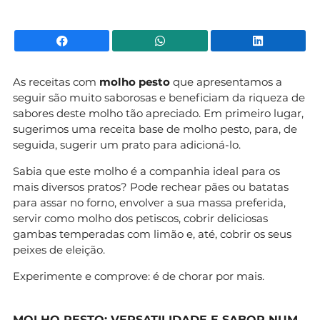
Facebook
WhatsApp
Li
As receitas com
molho pesto
que apresentamos a
seguir são muito saborosas e beneficiam da riqueza de
sabores deste molho tão apreciado. Em primeiro lugar,
sugerimos uma receita base de molho pesto, para, de
seguida, sugerir um prato para adicioná-lo.
Sabia que este molho é a companhia ideal para os
mais diversos pratos? Pode rechear pães ou batatas
para assar no forno, envolver a sua massa preferida,
servir como molho dos petiscos, cobrir deliciosas
gambas temperadas com limão e, até, cobrir os seus
peixes de eleição.
Experimente e comprove: é de chorar por mais.
MOLHO PESTO: VERSATILIDADE E SABOR NUM