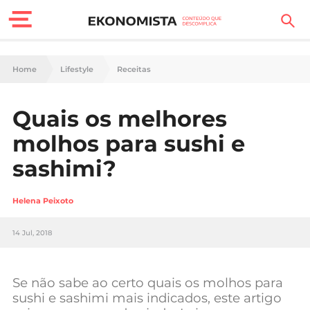
Finanças Pessoais
Home
Lifestyle
Receitas
Motores
Quais os melhores
Carreira
molhos para sushi e
Casa
sashimi?
Lifestyle
Helena Peixoto
Sociedade
14 Jul, 2018
Tecnologia
Se não sabe ao certo quais os molhos para
Negócios
sushi e sashimi mais indicados, este artigo