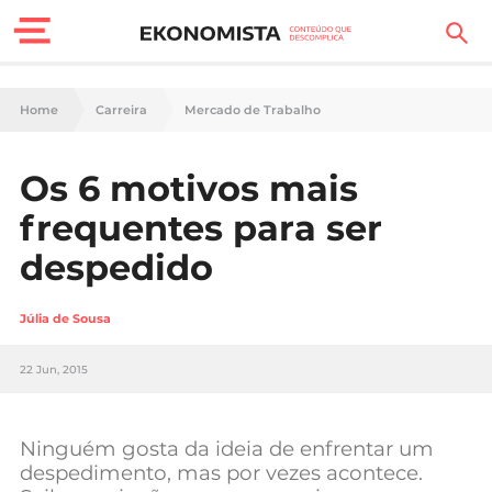
Finanças Pessoais
Home
Carreira
Mercado de Trabalho
Motores
Os 6 motivos mais
Carreira
frequentes para ser
Casa
despedido
Lifestyle
Júlia de Sousa
Sociedade
22 Jun, 2015
Tecnologia
Ninguém gosta da ideia de enfrentar um
Negócios
despedimento, mas por vezes acontece.