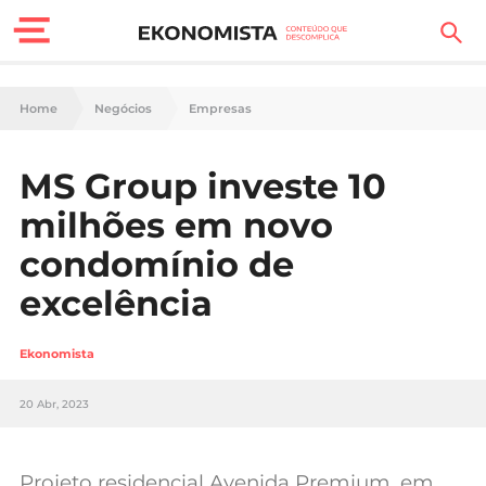
Finanças Pessoais
Home
Negócios
Empresas
Motores
MS Group investe 10
Carreira
milhões em novo
Casa
condomínio de
excelência
Lifestyle
Sociedade
Ekonomista
Tecnologia
20 Abr, 2023
Negócios
Projeto residencial Avenida Premium, em