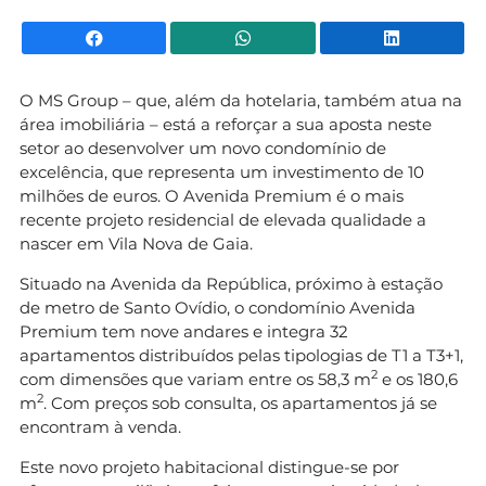
Facebook
WhatsApp
Li
O MS Group – que, além da hotelaria, também atua na
área imobiliária – está a reforçar a sua aposta neste
setor ao desenvolver um novo condomínio de
excelência, que representa um investimento de 10
milhões de euros. O Avenida Premium é o mais
recente projeto residencial de elevada qualidade a
nascer em Vila Nova de Gaia.
Situado na Avenida da República, próximo à estação
de metro de Santo Ovídio, o condomínio Avenida
Premium tem nove andares e integra 32
apartamentos distribuídos pelas tipologias de T1 a T3+1,
2
com dimensões que variam entre os 58,3 m
e os 180,6
2
m
. Com preços sob consulta, os apartamentos já se
encontram à venda.
Este novo projeto habitacional distingue-se por