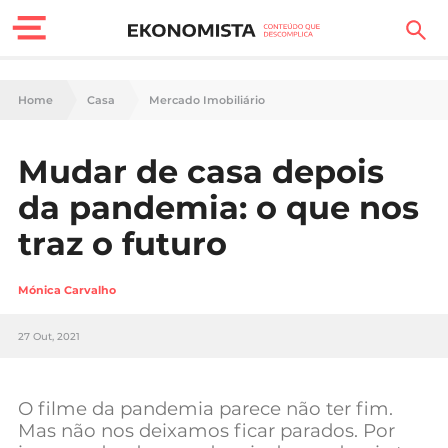
Finanças Pessoais
Home
Casa
Mercado Imobiliário
Motores
Mudar de casa depois
Carreira
da pandemia: o que nos
Casa
traz o futuro
Lifestyle
Mónica Carvalho
Sociedade
27 Out, 2021
Tecnologia
O filme da pandemia parece não ter fim.
Negócios
Mas não nos deixamos ficar parados. Por