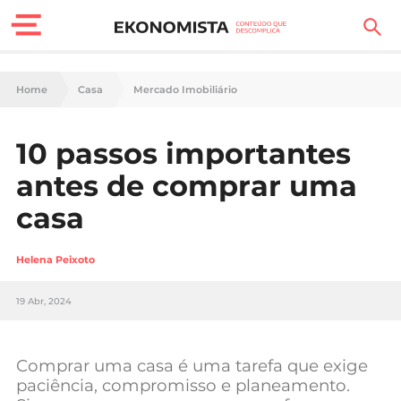
Finanças Pessoais
Home
Casa
Mercado Imobiliário
Motores
10 passos importantes
Carreira
antes de comprar uma
Casa
casa
Lifestyle
Helena Peixoto
Sociedade
19 Abr, 2024
Tecnologia
Comprar uma casa é uma tarefa que exige
Negócios
paciência, compromisso e planeamento.