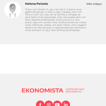
Helena Peixoto
1094 Artigos
‘If you can dream it, you can do it’: é assim que
gosta de pensar e viver a vida. Casada, com um
filho e com um cão, vê na família e amigos os
seus bens mais preciosos, mas não passa sem um
bom desafio profissional. Comunicar é a ‘sua
praia’, seja em canais mais institucionais ou meios
mais informais. Adora um bom filme, uma viagem
dentro ou fora do país, é apaixonada por animais e
anda sempre ‘à caça’ das últimas promoções.