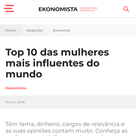
Finanças Pessoais
Home
Negócios
Economia
Motores
Top 10 das mulheres
Carreira
mais influentes do
Casa
mundo
Lifestyle
Ekonomista
Sociedade
05 Jun, 2018
Tecnologia
Têm fama, dinheiro, cargos de relevância e
Negócios
as suas opiniões contam muito. Conheça as