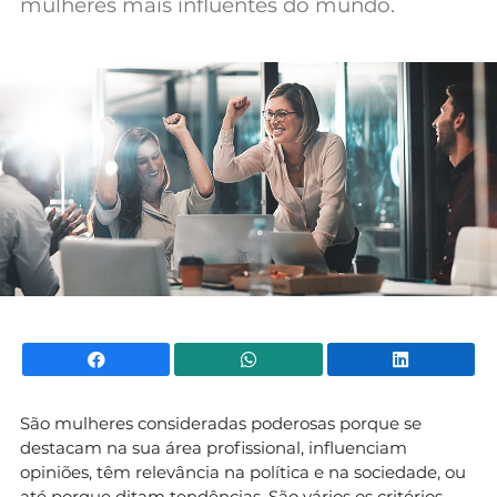
mulheres mais influentes do mundo.
Mundial 2026
Facebook
WhatsApp
Li
São mulheres consideradas poderosas porque se
destacam na sua área profissional, influenciam
opiniões, têm relevância na política e na sociedade, ou
até porque ditam tendências. São vários os critérios