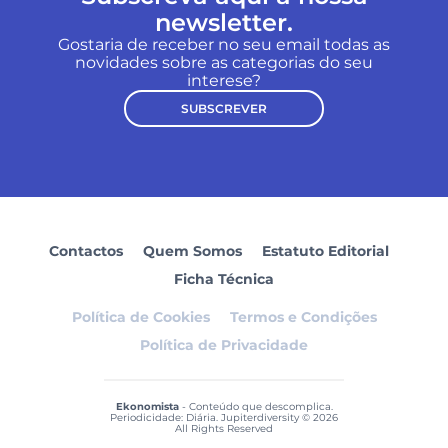
newsletter.
Gostaria de receber no seu email todas as
novidades sobre as categorias do seu
interese?
SUBSCREVER
Contactos
Quem Somos
Estatuto Editorial
Ficha Técnica
Política de Cookies
Termos e Condições
Política de Privacidade
Ekonomista
- Conteúdo que descomplica.
Periodicidade: Diária. Jupiterdiversity © 2026
All Rights Reserved