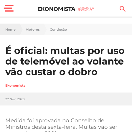
Finanças Pessoais
Home
Motores
Condução
Motores
É oficial: multas por uso
Carreira
de telemóvel ao volante
Casa
vão custar o dobro
Lifestyle
Ekonomista
Sociedade
27 Nov, 2020
Tecnologia
Medida foi aprovada no Conselho de
Negócios
Ministros desta sexta-feira. Multas vão ser