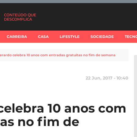
CARREIRA
CASA
LIFESTYLE
SOCIEDADE
TECN
rardo celebra 10 anos com entradas gratuitas no fim de semana
22 Jun, 2017 - 10:40
celebra 10 anos com
tas no fim de