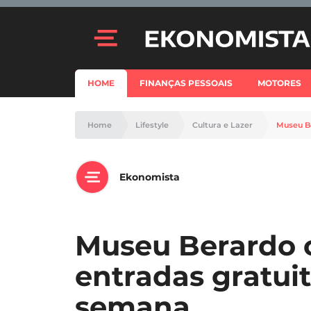
HOME
FINANÇAS PESSOAIS
MOTORES
Home
Lifestyle
Cultura e Lazer
Museu Be
Ekonomista
Museu Berardo 
entradas gratui
semana