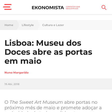
Finanças Pessoais
Home
Lifestyle
Cultura e Lazer
Motores
Lisboa: Museu dos
Carreira
Doces abre as portas
Casa
em maio
Lifestyle
Nuno Margarido
Sociedade
19 Abr, 2018
Tecnologia
O
The Sweet Art Museum
abre portas no
Negócios
próximo mês de maio e promete adoçar a