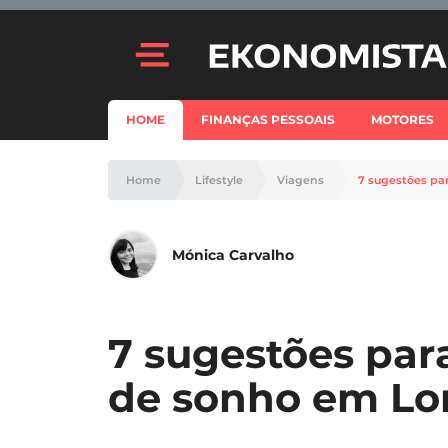
HOME
FINANÇAS PESSOAIS
MOTORES
Home
Lifestyle
Viagens
7 sugestões pa
Mónica Carvalho
7 sugestões par
de sonho em Lo