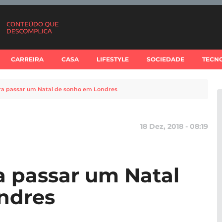
CARREIRA
CASA
LIFESTYLE
SOCIEDADE
TECN
ra passar um Natal de sonho em Londres
18 Dez, 2018 - 08:19
a passar um Natal
ndres