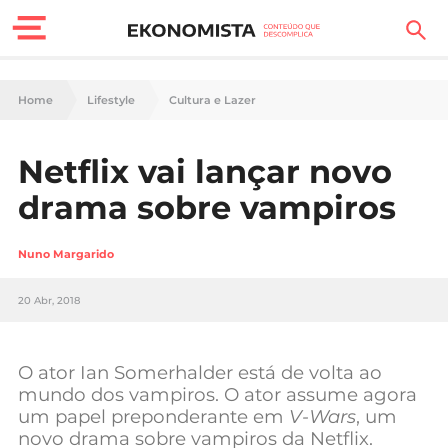
Finanças Pessoais
Home
Lifestyle
Cultura e Lazer
Motores
Netflix vai lançar novo
Carreira
drama sobre vampiros
Casa
Nuno Margarido
Lifestyle
20 Abr, 2018
Sociedade
Tecnologia
O ator Ian Somerhalder está de volta ao
mundo dos vampiros. O ator assume agora
um papel preponderante em
V-Wars
, um
Negócios
novo drama sobre vampiros da Netflix.