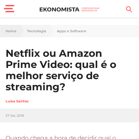
Finanças Pessoais
Home
Tecnologia
Apps e Software
Motores
Netflix ou Amazon
Carreira
Prime Video: qual é o
Casa
melhor serviço de
streaming?
Lifestyle
Sociedade
Luísa Santos
Tecnologia
27 Set, 2018
Negócios
Quando chega a hora de decidir qual o