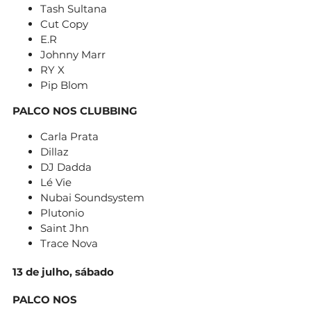
Tash Sultana
Cut Copy
E.R
Johnny Marr
RY X
Pip Blom
PALCO NOS CLUBBING
Carla Prata
Dillaz
DJ Dadda
Lé Vie
Nubai Soundsystem
Plutonio
Saint Jhn
Trace Nova
13 de julho, sábado
PALCO NOS