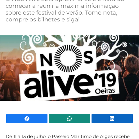
começar a reunir a máxima informação
Mundial 2026
sobre este festival de verão. Tome nota,
compre os bilhetes e siga!
Facebook
WhatsApp
Li
De 11 a 13 de julho, o Passeio Marítimo de Algés recebe