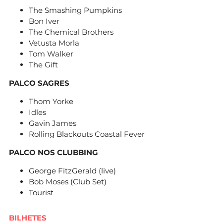
The Smashing Pumpkins
Bon Iver
The Chemical Brothers
Vetusta Morla
Tom Walker
The Gift
PALCO SAGRES
Thom Yorke
Idles
Gavin James
Rolling Blackouts Coastal Fever
PALCO NOS CLUBBING
George FitzGerald (live)
Bob Moses (Club Set)
Tourist
BILHETES