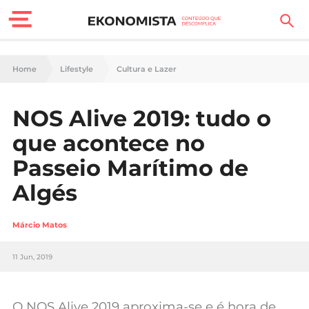
Finanças Pessoais
Home
Lifestyle
Cultura e Lazer
Motores
NOS Alive 2019: tudo o
Carreira
que acontece no
Casa
Passeio Marítimo de
Algés
Lifestyle
Sociedade
Márcio Matos
Tecnologia
11 Jun, 2019
Negócios
O NOS Alive 2019 aproxima-se e é hora de