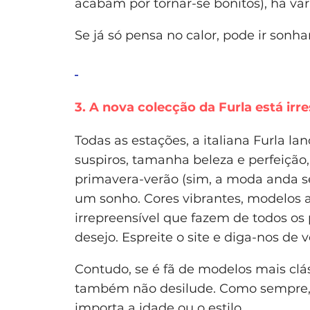
acabam por tornar-se bonitos), há vár
Se já só pensa no calor, pode ir so
3. A nova colecção da Furla está irre
Todas as estações, a italiana Furla l
suspiros, tamanha beleza e perfeição
primavera-verão (sim, a moda anda se
um sonho. Cores vibrantes, modelos a
irrepreensível que fazem de todos os
desejo. Espreite o site e diga-nos de 
Contudo, se é fã de modelos mais clá
também não desilude. Como sempre, h
importa a idade ou o estilo.