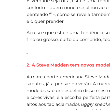
E, verdade seja dita, esta é uma tend
conforto – quem nunca se olhou ao 
penteado?” -, como se revela também
e o quer prender.
Acresce que esta é uma tendência su
fino ou grosso, curto ou comprido, t
2. A Steve Madden tem novos model
A marca norte-americana Steve Madd
sapatos, já a pensar no verão. A marc
modelos são um espelho disso mesmo
e cores vivas, é a escolha perfeita 
altos aos tão aclamados
uggly sneak