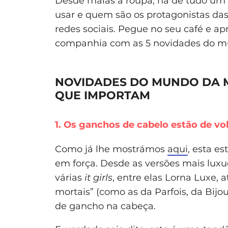
Desde malas a roupa, há de tudo um 
usar e quem são os protagonistas da
redes sociais. Pegue no seu café e a
companhia com as 5 novidades do mu
NOVIDADES DO MUNDO DA M
QUE IMPORTAM
1. Os ganchos de cabelo estão de vo
Como já lhe mostrámos
aqui
, esta e
em força. Desde as versões mais lux
várias
it girls
, entre elas Lorna Luxe, 
mortais” (como as da Parfois, da Bijou
de gancho na cabeça.