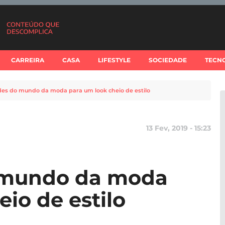
CARREIRA
CASA
LIFESTYLE
SOCIEDADE
TECN
des do mundo da moda para um look cheio de estilo
13 Fev, 2019 - 15:23
 mundo da moda
io de estilo