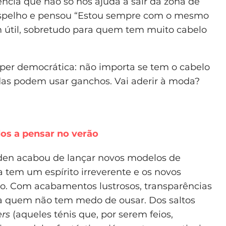
ência que não só nos ajuda a sair da zona de
espelho e pensou “Estou sempre com o mesmo
 útil, sobretudo para quem tem muito cabelo
per democrática: não importa se tem o cabelo
odas podem usar ganchos. Vai aderir à moda?
os a pensar no verão
en acabou de lançar novos modelos de
a tem um espírito irreverente e os novos
. Com acabamentos lustrosos, transparências
para quem não tem medo de ousar. Dos saltos
ers
(aqueles ténis que, por serem feios,