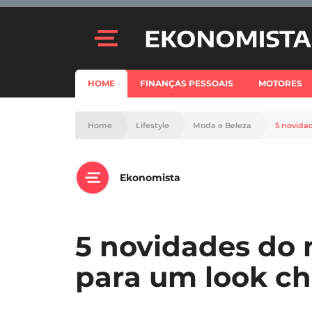
HOME
FINANÇAS PESSOAIS
MOTORES
Home
Lifestyle
Moda e Beleza
5 novida
Ekonomista
5 novidades do
para um look che