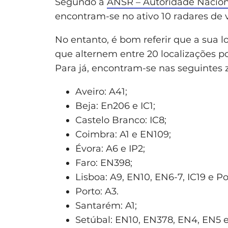
Segundo a
ANSR – Autoridade Nacion
encontram-se no ativo 10 radares de 
No entanto, é bom referir que a sua l
que alternem entre 20 localizações pos
Para já, encontram-se nas seguintes 
Aveiro: A41;
Beja: En206 e IC1;
Castelo Branco: IC8;
Coimbra: A1 e EN109;
Évora: A6 e IP2;
Faro: EN398;
Lisboa: A9, EN10, EN6-7, IC19 e 
Porto: A3.
Santarém: A1;
Setúbal: EN10, EN378, EN4, EN5 e 