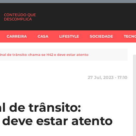
CARREIRA
CASA
LIFESTYLE
SOCIEDADE
TECN
nal de trânsito: chama-se H42 e deve estar atento
27 Jul, 2023 - 17:10
 de trânsito:
deve estar atento