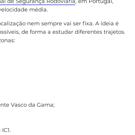
al de Segurança Rodoviária
, em Portugal,
velocidade média.
ocalização nem sempre vai ser fixa. A ideia é
síveis, de forma a estudar diferentes trajetos.
zonas:
Ponte Vasco da Gama;
IC1.