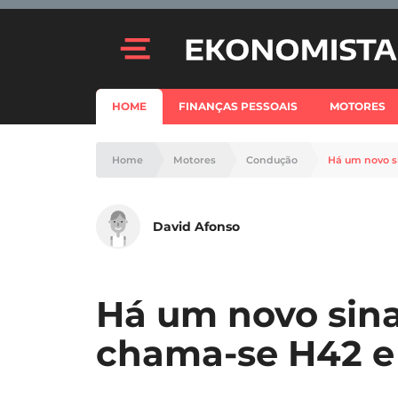
HOME
FINANÇAS PESSOAIS
MOTORES
Home
Motores
Condução
Há um novo si
David Afonso
Há um novo sinal
chama-se H42 e 