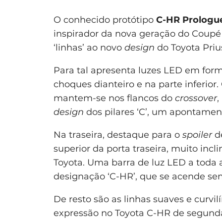
O conhecido protótipo
C-HR Prologu
inspirador da nova geração do Coup
‘linhas’ ao novo
design
do Toyota Priu
Para tal apresenta luzes LED em forma
choques dianteiro e na parte inferior
mantem-se nos flancos do
crossover
,
design
dos pilares ‘C’, um apontamen
Na traseira, destaque para o
spoiler
de
superior da porta traseira, muito incl
Toyota. Uma barra de luz LED a toda 
designação ‘C-HR’, que se acende sem
De resto são as linhas suaves e curv
expressão no Toyota C-HR de segun