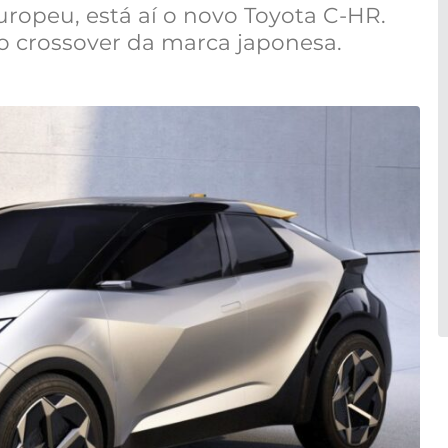
uropeu, está aí o novo Toyota C-HR.
 crossover da marca japonesa.