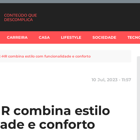
CARREIRA
CASA
LIFESTYLE
SOCIEDADE
TECN
-HR combina estilo com funcionalidade e conforto
10 Jul, 2023 - 11:57
R combina estilo
ade e conforto