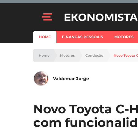
HOME
FINANÇAS PESSOAIS
MOTORES
Home
Motores
Condução
Novo Toyota C
Valdemar Jorge
Novo Toyota C-H
com funcionalid