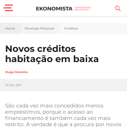
Finanças Pessoais
Home
Finanças Pessoais
Créditos
Motores
Novos créditos
Carreira
habitação em baixa
Casa
Hugo Moreira
Lifestyle
13 Dez, 2011
Sociedade
Tecnologia
São cada vez mais concedidos menos
empréstimos, porque o acesso ao
financiamento é também cada vez mais
Negócios
restrito. A verdade é que a procura por novos